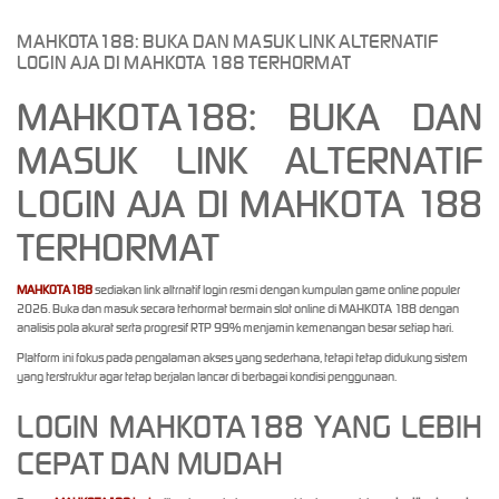
MAHKOTA188: BUKA DAN MASUK LINK ALTERNATIF
LOGIN AJA DI MAHKOTA 188 TERHORMAT
MAHKOTA188: BUKA DAN
MASUK LINK ALTERNATIF
LOGIN AJA DI MAHKOTA 188
TERHORMAT
MAHKOTA188
sediakan link altrnatif login resmi dengan kumpulan game online populer
2026. Buka dan masuk secara terhormat bermain slot online di MAHKOTA 188 dengan
analisis pola akurat serta progresif RTP 99% menjamin kemenangan besar setiap hari.
Platform ini fokus pada pengalaman akses yang sederhana, tetapi tetap didukung sistem
yang terstruktur agar tetap berjalan lancar di berbagai kondisi penggunaan.
LOGIN MAHKOTA188 YANG LEBIH
CEPAT DAN MUDAH