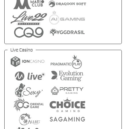
Live Casino