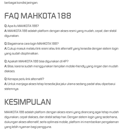
berbagai kondisi jaringan.
FAQ MAHKOTA188
Q:
Apa itu MAHKOTA188?
A:
MAHKOTA188 adalah platform dengan akses resmi yang mudah, cepat, dan stabil
digunakan.
Q:
Bagaimana cara login MAHKOTA188?
A:
Cukup masuk melalui link resmi atau link alternatif yang tersedia dengan sistem login
yang sudah dioptimalkan.
Q:
Apakah MAHKOTA188 bisa digunakan di HP?
A:
Bisa, karena sudah menggunakan tampilan mobile-friendly yang ringan dan mudah
diakses.
Q:
Kenapa perlu link alternatif?
A:
Untuk menjaga akses tetap tersedia jika jalur utama sedang padat atau diperbarui
sistemnya.
KESIMPULAN
MAHKOTA188 adalah platform dengan akses resmi yang dirancang agar tetap mudah
digunakan, cepat diakses, dan stabil setiap hari. Dengan sistem login yang sederhana,
dukungan akses alternatif, serta optimasi mobile, platform ini memberikan pengalaman
yang lebih nyaman bagi pengguna.