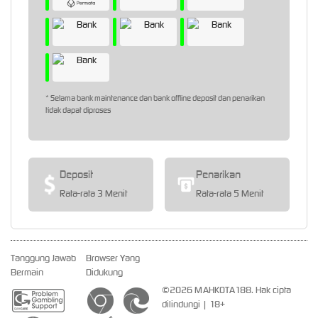
* Selama bank maintenance dan bank offline deposit dan penarikan
tidak dapat diproses
Deposit
Penarikan
Rata-rata 3 Menit
Rata-rata 5 Menit
Tanggung Jawab
Browser Yang
Bermain
Didukung
©2026 MAHKOTA188. Hak cipta
dilindungi | 18+