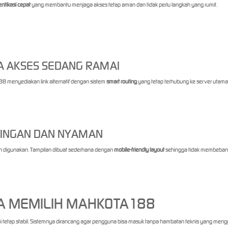
entikasi cepat
yang membantu menjaga akses tetap aman dan tidak perlu langkah yang rumit.
KA AKSES SEDANG RAMAI
 menyediakan link alternatif dengan sistem
smart routing
yang tetap terhubung ke server utama
RINGAN DAN NYAMAN
n digunakan. Tampilan dibuat sederhana dengan
mobile-friendly layout
sehingga tidak membebani 
A MEMILIH MAHKOTA188
i tetap stabil. Sistemnya dirancang agar pengguna bisa masuk tanpa hambatan teknis yang me