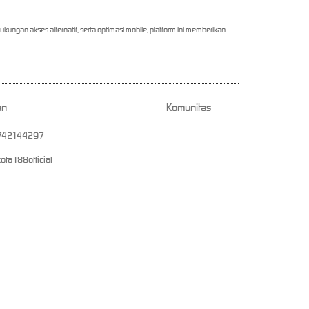
ungan akses alternatif, serta optimasi mobile, platform ini memberikan
an
Komunitas
742144297
ota188official