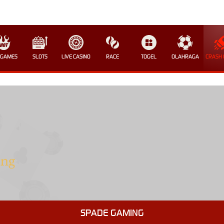
 GAMES
SLOTS
LIVE CASINO
RACE
TOGEL
OLAHRAGA
CRASH
SPADE GAMING