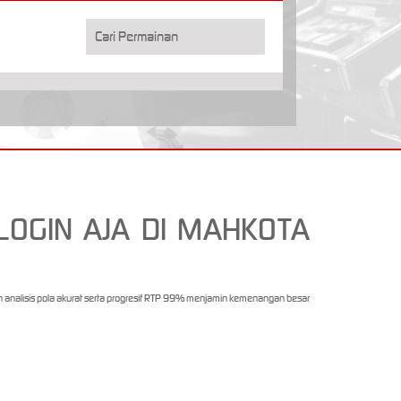
LOGIN AJA DI MAHKOTA
n analisis pola akurat serta progresif RTP 99% menjamin kemenangan besar