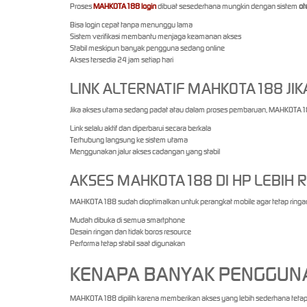
Proses
MAHKOTA188 login
dibuat sesederhana mungkin dengan sistem
ot
Bisa login cepat tanpa menunggu lama
Sistem verifikasi membantu menjaga keamanan akses
Stabil meskipun banyak pengguna sedang online
Akses tersedia 24 jam setiap hari
LINK ALTERNATIF MAHKOTA188 JI
Jika akses utama sedang padat atau dalam proses pembaruan, MAHKOTA188
Link selalu aktif dan diperbarui secara berkala
Terhubung langsung ke sistem utama
Menggunakan jalur akses cadangan yang stabil
AKSES MAHKOTA188 DI HP LEBIH 
MAHKOTA188 sudah dioptimalkan untuk perangkat mobile agar tetap ringa
Mudah dibuka di semua smartphone
Desain ringan dan tidak boros resource
Performa tetap stabil saat digunakan
KENAPA BANYAK PENGGUN
MAHKOTA188 dipilih karena memberikan akses yang lebih sederhana tetap