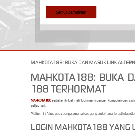
Semua permainan
MAHKOTA188: BUKA DAN MASUK LINK ALTERNA
MAHKOTA188: BUKA DA
188 TERHORMAT
MAHKOTA188
sediakan link altrnatif login resmi dengan kumpulan game 
setiap hari.
Platform ini fokus pada pengalaman akses yang sederhana, tetapi tetap didu
LOGIN MAHKOTA188 YANG 