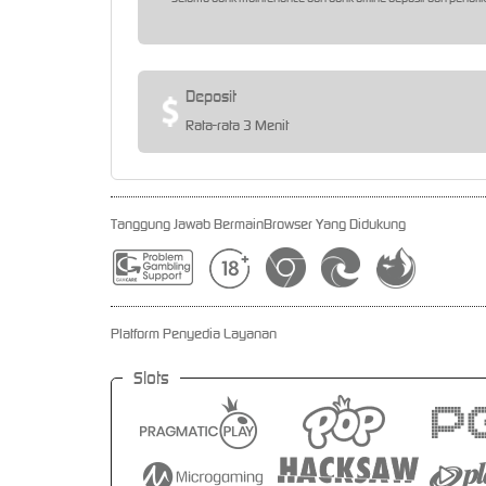
Deposit
Rata-rata 3 Menit
Tanggung Jawab Bermain
Browser Yang Didukung
Platform Penyedia Layanan
Slots