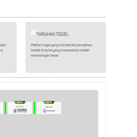
TARUHAN TOGEL
haan
Platform togel yang menarik dari perusahan
ame
terbaik di dunia yang menawarkan hadiah
kemenangan besar