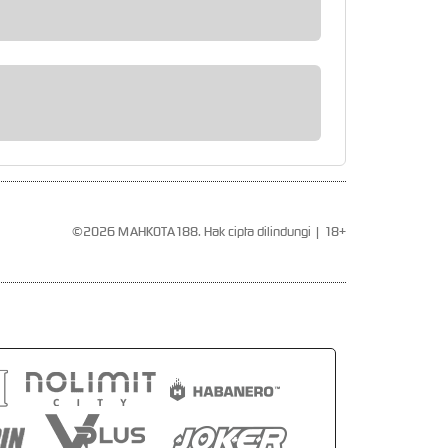
©2026 MAHKOTA188. Hak cipta dilindungi | 18+