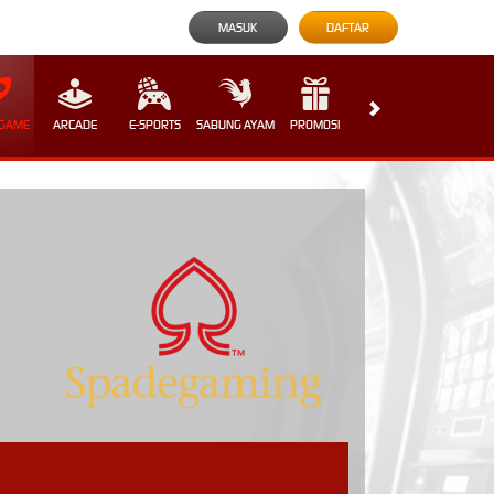
MASUK
DAFTAR
 GAME
ARCADE
E-SPORTS
SABUNG AYAM
PROMOSI