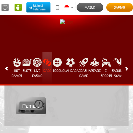
Main di
MASUK
DAFTAR
Telegram
HOT
SLOTS
LIVE
RACE
TOGEL
OLAHRAGA
CRASH
ARCADE
E-
SABUNG
PROM
GAMES
CASINO
GAME
SPORTS
AYAM
i