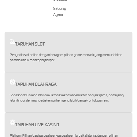
Sabung
Ayam
TARUHAN SLOT
Penyedia slot online dengan beragam pilihan game menarik yang memudahkan
pemain untuk mencapai jackpot
TARUHAN OLAHRAGA
Sportsbook Gaming Platform Terbaik menawarkan lebih banyak game, odds yang
lebih tinggi, dan menyediakan pilihan yang lebih banyak untuk pemain.
TARUHAN LIVE KASINO
Platform Pilihan bagi perusahaan-perusahaan terbaik di dunia, dengan pilihan