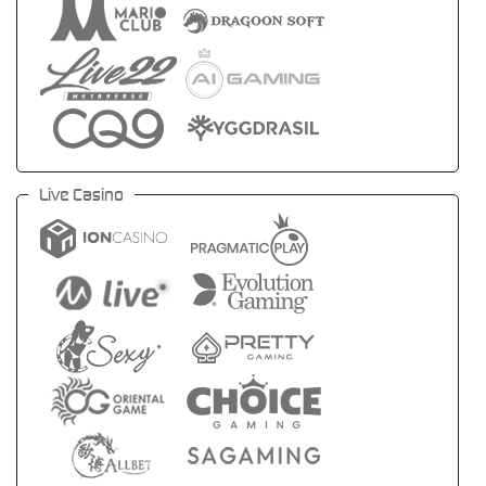
Live Casino