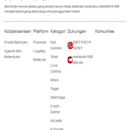
Jika Anda mencari akses yang simpel namun tetap stabil dan terstruktur, MAHKOTA188
menjadi solusi yang dirancang untuk penggunaan harian.
Kebijaksanaan
Platform
Kategori
Dukungan
Komunitas
Pusat Bantuan
Promosi
Hot
08774214
Games
4297
Syarat dan
Loyalty
Ketentuan
Slots
mahkota188
Referral
official
Live
Casino
Race
Togel
Olahraga
Crash
Game
Arcade
E-Sports