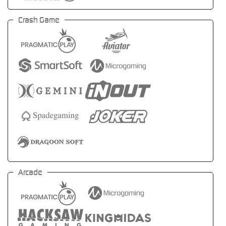
Crash Game
Arcade