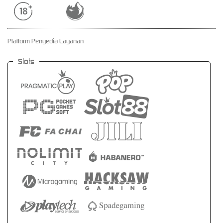
Platform Penyedia Layanan
Slots