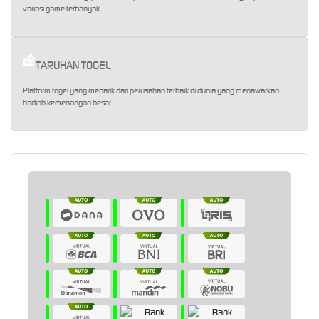
variasi game terbanyak
TARUHAN TOGEL
Platform togel yang menarik dari perusahan terbaik di dunia yang menawarkan
hadiah kemenangan besar