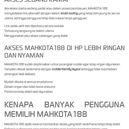
Jika akses utama sedang padat atau dalam proses pembaruan, MAHKOTA188
menyediakan link alternatif dengan sistem
smart routing
yang tetap terhubung ke server
utama, sehingga pengguna tetap bisa masuk tanpa gangguan.
Link selalu aktif dan diperbarui secara berkala
Terhubung langsung ke sistem utama
Menggunakan jalur akses cadangan yang stabil
AKSES MAHKOTA188 DI HP LEBIH RINGAN
DAN NYAMAN
MAHKOTA188 sudah dioptimalkan untuk perangkat mobile agar tetap ringan digunakan.
Tampilan dibuat sederhana dengan
mobile-friendly layout
sehingga tidak membebani
perangkat saat diakses.
Mudah dibuka di semua smartphone
Desain ringan dan tidak boros resource
Performa tetap stabil saat digunakan
KENAPA BANYAK PENGGUNA
MEMILIH MAHKOTA188
MAHKOTA188 dipilih karena memberikan akses yang lebih sederhana tetapi tetap stabil.
Sistemnya dirancang agar pengguna bisa masuk tanpa hambatan teknis yang