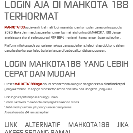
LOGIN AJA DI MAHKOTA 188
TERHORMAT
MAHKOTA188
sediakan link altrnatif login resmi dengan kumpulan game online populer
2026. Buka dan masuk secara terhormat bermain slot online di MAHKOTA 188 dengan
analisis pola akurat serta progresif RTP 99% menjamin kemenangan besar setiap hari.
Platform ini fokus pada pengalaman akses yang sederhana, tetapi tetap didukung sistem
yang terstruktur agar tetap berjalan lancar di berbagai kondisi penggunaan.
LOGIN MAHKOTA188 YANG LEBIH
CEPAT DAN MUDAH
Proses
MAHKOTA188 login
dibuat sesederhana mungkin dengan sistem
otentikasi cepat
yang membantu menjaga akses tetap aman dan tidak perlu langkah yang rumit.
Bisa login cepat tanpa menunggu lama
Sistem verifikasi membantu menjaga keamanan akses
Stabil meskipun banyak pengguna sedang online
Akses tersedia 24 jam setiap hari
LINK ALTERNATIF MAHKOTA188 JIKA
AKSES SEDANG RAMAI