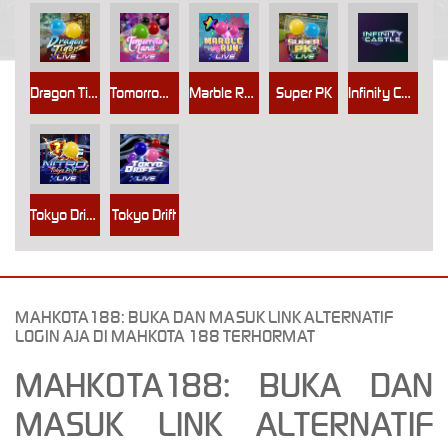
Dragon Tiger
Tomorrow land
Marble Run
Super PK
Infinity Castle
Tokyo Drift Nitro
Tokyo Drift
MAHKOTA188: BUKA DAN MASUK LINK ALTERNATIF
LOGIN AJA DI MAHKOTA 188 TERHORMAT
MAHKOTA188: BUKA DAN
MASUK LINK ALTERNATIF