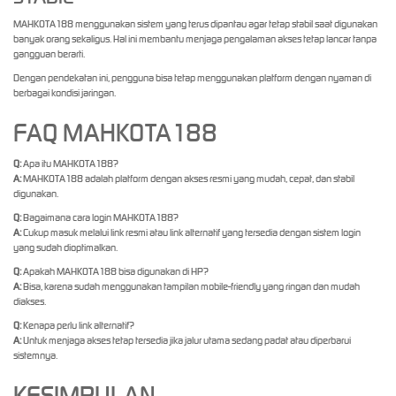
MAHKOTA188 menggunakan sistem yang terus dipantau agar tetap stabil saat digunakan
banyak orang sekaligus. Hal ini membantu menjaga pengalaman akses tetap lancar tanpa
gangguan berarti.
Dengan pendekatan ini, pengguna bisa tetap menggunakan platform dengan nyaman di
berbagai kondisi jaringan.
FAQ MAHKOTA188
Q:
Apa itu MAHKOTA188?
A:
MAHKOTA188 adalah platform dengan akses resmi yang mudah, cepat, dan stabil
digunakan.
Q:
Bagaimana cara login MAHKOTA188?
A:
Cukup masuk melalui link resmi atau link alternatif yang tersedia dengan sistem login
yang sudah dioptimalkan.
Q:
Apakah MAHKOTA188 bisa digunakan di HP?
A:
Bisa, karena sudah menggunakan tampilan mobile-friendly yang ringan dan mudah
diakses.
Q:
Kenapa perlu link alternatif?
A:
Untuk menjaga akses tetap tersedia jika jalur utama sedang padat atau diperbarui
sistemnya.
KESIMPULAN