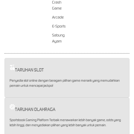
Crash
Game
Arcade
E-Sports
Sabung
Ayam
TARUHAN SLOT
Penyedia slot online dengan beragam pilihan game menarik yang memudahkan
pemain untuk mencapai jackpot
TARUHAN OLAHRAGA
Sportsbook Gaming Platform Terbaik menawarkan lebih banyak game, odds yang
lebih tinggi, dan menyediakan pilihan yang lebih banyak untuk pemain.