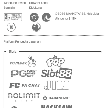
Tanggung Jawab
Browser Yang
Bermain
Didukung
©2026 MAHKOTA188. Hak cipta
dilindungi | 18+
Platform Penyedia Layanan
Slots