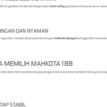
 menyediakan link alternatif dengan sistem
smart routing
yang tetap terhubung ke server utama
RINGAN DAN NYAMAN
n digunakan. Tampilan dibuat sederhana dengan
mobile-friendly layout
sehingga tidak membebani 
A MEMILIH MAHKOTA188
i tetap stabil. Sistemnya dirancang agar pengguna bisa masuk tanpa hambatan teknis yang me
TAP STABIL