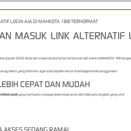
TIF LOGIN AJA DI MAHKOTA 188 TERHORMAT
N MASUK LINK ALTERNATIF 
online populer 2026. Buka dan masuk secara terhormat bermain slot online di MAHKOTA 188 denga
kung sistem yang terstruktur agar tetap berjalan lancar di berbagai kondisi penggunaan.
LEBIH CEPAT DAN MUDAH
entikasi cepat
yang membantu menjaga akses tetap aman dan tidak perlu langkah yang rumit.
KA AKSES SEDANG RAMAI