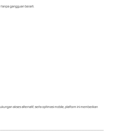
 tanpa gangguan berarti.
ungan akses alternatif, serta optimasi mobile, platform ini memberikan