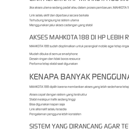
Jika akses utama sedang padat atau dalam proses pembaruan, MAHKOTA188
Link selalu aktif dan diperbarui secara berkala
Terhubung langsung ke sistem utama
Menggunakan jalur akses cadangan yang stabil
AKSES MAHKOTA188 DI HP LEBIH 
MAHKOTA188 sudah dioptimalkan untuk perangkat mobile agar tetap ringa
Mudah dibuka di semua smartphone
Desain ringan dan tidak boros resource
Performa tetap stabil saat digunakan
KENAPA BANYAK PENGGUN
MAHKOTA188 dipilih karena memberikan akses yang lebih sederhana tetap
Akses cepat dengan sistem yang terstruktur
Stabil meskipun trafik sedang tinggi
Bisa digunakan kapan saja
Link alternatif selalu tersedia
Pengalaman pengguna lebih konsisten
SISTEM YANG DIRANCANG AGAR TE