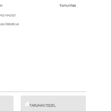
an
Komunitas
742144297
ota188official
TARUHAN TOGEL