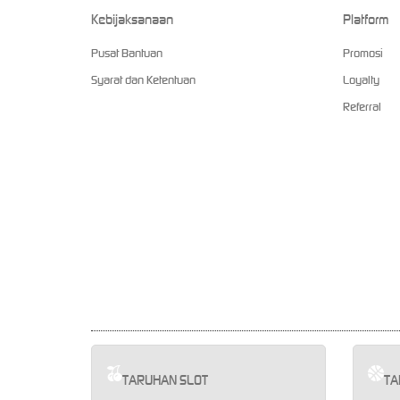
Kebijaksanaan
Platform
Pusat Bantuan
Promosi
Syarat dan Ketentuan
Loyalty
Referral
TARUHAN SLOT
TA