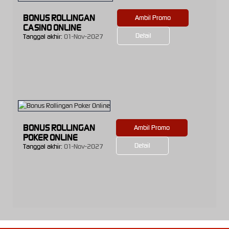
BONUS ROLLINGAN
Ambil Promo
CASINO ONLINE
Detail
Tanggal akhir:
01-Nov-2027
BONUS ROLLINGAN
Ambil Promo
POKER ONLINE
Detail
Tanggal akhir:
01-Nov-2027