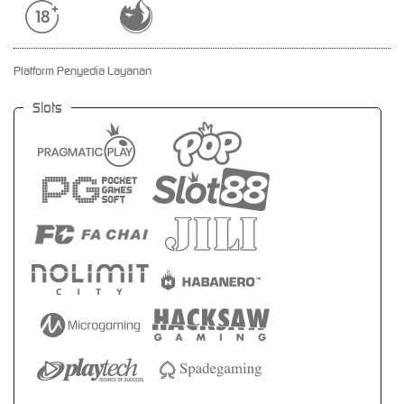
Platform Penyedia Layanan
Slots