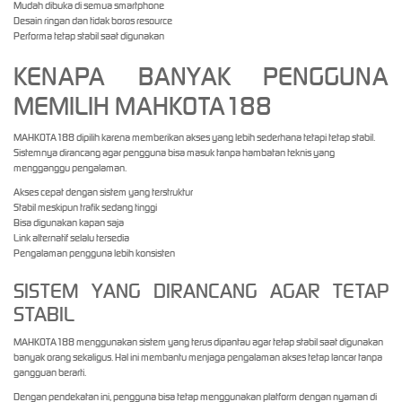
Mudah dibuka di semua smartphone
Desain ringan dan tidak boros resource
Performa tetap stabil saat digunakan
KENAPA BANYAK PENGGUNA
MEMILIH MAHKOTA188
MAHKOTA188 dipilih karena memberikan akses yang lebih sederhana tetapi tetap stabil.
Sistemnya dirancang agar pengguna bisa masuk tanpa hambatan teknis yang
mengganggu pengalaman.
Akses cepat dengan sistem yang terstruktur
Stabil meskipun trafik sedang tinggi
Bisa digunakan kapan saja
Link alternatif selalu tersedia
Pengalaman pengguna lebih konsisten
SISTEM YANG DIRANCANG AGAR TETAP
STABIL
MAHKOTA188 menggunakan sistem yang terus dipantau agar tetap stabil saat digunakan
banyak orang sekaligus. Hal ini membantu menjaga pengalaman akses tetap lancar tanpa
gangguan berarti.
Dengan pendekatan ini, pengguna bisa tetap menggunakan platform dengan nyaman di