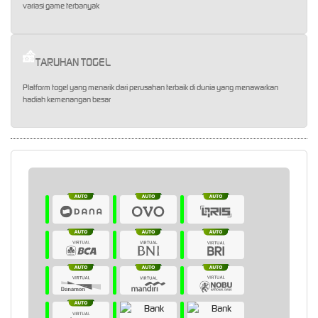
variasi game terbanyak
TARUHAN TOGEL
Platform togel yang menarik dari perusahan terbaik di dunia yang menawarkan
hadiah kemenangan besar