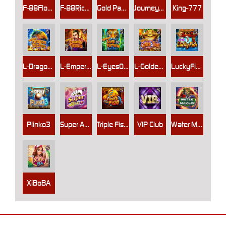
F-88Flower(H5)
F-88Riches(H5)
Gold Panda(H5)
JourneyToTheWest
King-777
L-DragonRiches
L-EmperorTreasure
L-EyesOfFortune
L-GoldenToad
LuckyFish
Plinko3
Super Ace+
Triple Fish(H5)
VIP Club
Water Margin(H5)
XiBoBA