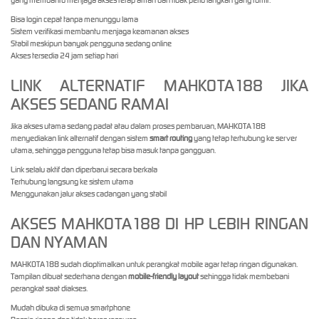
Bisa login cepat tanpa menunggu lama
Sistem verifikasi membantu menjaga keamanan akses
Stabil meskipun banyak pengguna sedang online
Akses tersedia 24 jam setiap hari
LINK ALTERNATIF MAHKOTA188 JIKA
AKSES SEDANG RAMAI
Jika akses utama sedang padat atau dalam proses pembaruan, MAHKOTA188
menyediakan link alternatif dengan sistem
smart routing
yang tetap terhubung ke server
utama, sehingga pengguna tetap bisa masuk tanpa gangguan.
Link selalu aktif dan diperbarui secara berkala
Terhubung langsung ke sistem utama
Menggunakan jalur akses cadangan yang stabil
AKSES MAHKOTA188 DI HP LEBIH RINGAN
DAN NYAMAN
MAHKOTA188 sudah dioptimalkan untuk perangkat mobile agar tetap ringan digunakan.
Tampilan dibuat sederhana dengan
mobile-friendly layout
sehingga tidak membebani
perangkat saat diakses.
Mudah dibuka di semua smartphone