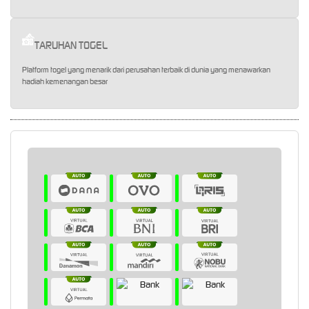
TARUHAN TOGEL
Platform togel yang menarik dari perusahan terbaik di dunia yang menawarkan
hadiah kemenangan besar