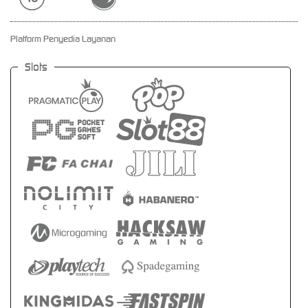
Platform Penyedia Layanan
Slots