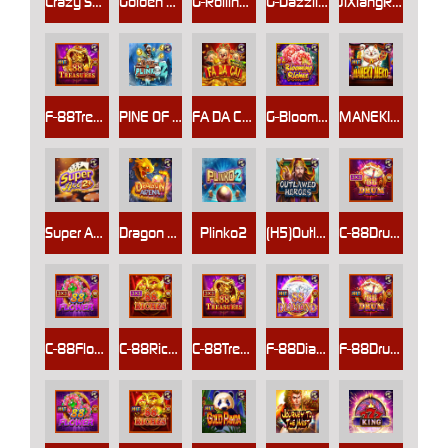
Crazy Sheep
Golden 777(H5)
G-RollingRiches
G-DazzlingDiamond
JiXiangRuYi(H5)
F-88Treasures(H5)
PINE OF PLINKO 2
FA DA CAI(H5)
G-BloomingRiches
MANEKI NEKO(H5)
Super Ace2+
Dragon Arena
Plinko2
(H5)Outlawed Heroes
C-88Drum(H5)
C-88Flower(H5)
C-88Riches(H5)
C-88Treasures(H5)
F-88Diamond(H5)
F-88Drum(H5)