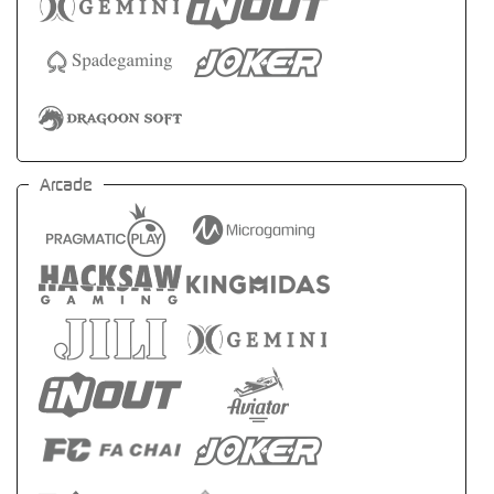
Arcade