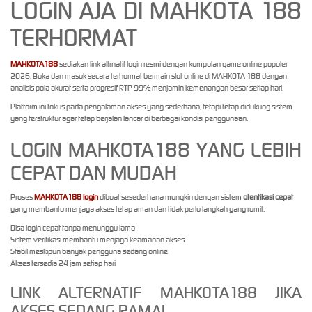
LOGIN AJA DI MAHKOTA 188
TERHORMAT
MAHKOTA188
sediakan link altrnatif login resmi dengan kumpulan game online populer
2026. Buka dan masuk secara terhormat bermain slot online di MAHKOTA 188 dengan
analisis pola akurat serta progresif RTP 99% menjamin kemenangan besar setiap hari.
Platform ini fokus pada pengalaman akses yang sederhana, tetapi tetap didukung sistem
yang terstruktur agar tetap berjalan lancar di berbagai kondisi penggunaan.
LOGIN MAHKOTA188 YANG LEBIH
CEPAT DAN MUDAH
Proses
MAHKOTA188 login
dibuat sesederhana mungkin dengan sistem
otentikasi cepat
yang membantu menjaga akses tetap aman dan tidak perlu langkah yang rumit.
Bisa login cepat tanpa menunggu lama
Sistem verifikasi membantu menjaga keamanan akses
Stabil meskipun banyak pengguna sedang online
Akses tersedia 24 jam setiap hari
LINK ALTERNATIF MAHKOTA188 JIKA
AKSES SEDANG RAMAI