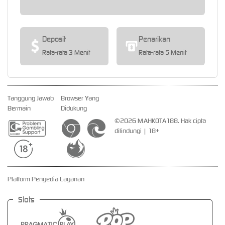
Deposit
Penarikan
Rata-rata 3 Menit
Rata-rata 5 Menit
Tanggung Jawab
Browser Yang
Bermain
Didukung
©2026 MAHKOTA188. Hak cipta
dilindungi | 18+
Platform Penyedia Layanan
Slots