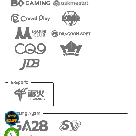
E-Sports
Sabung Ayam